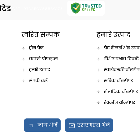
िटेड
GST : 07AABCV8883C1Z3
त्वरित सम्पक
हमारे उत्पाद
होम पेज
पेंट रोलर्स और उ
कंपनी प्रोफाइल
विशेष प्रभाव टिकटें
हमारे उत्पाद
स्वारोवस्की वॉलपेप
संपर्क करें
रूबिक वॉलपेपर
रोमांटिक वॉलपेपर
रेवलॉन वॉलपेपर
चित्र सरमाउंटिंग व
नैनो वॉलपेपर
जांच भेजें
एसएमएस भेजें
मोड वॉलपेपर