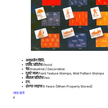
अनुप्रयोग विधि:
,
एसिड प्रतिरोध:
Good
ग्रेड:
Industrial / Decorative
दुसरे नाम:
Paint Texture Stamps, Wall Pattern Stamps
मौसम प्रतिरोध:
Yes
रंग:
,
शेल्फ लाइफ:
5 Years (When Properly Stored)
जांच भेजें
X