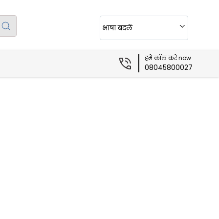
भाषा बदलें
हमें कॉल करें now
08045800027