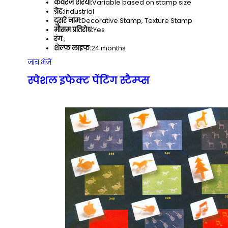
कवरेज एरिया:
Variable based on stamp size
ग्रेड:
Industrial
दुसरे नाम:
Decorative Stamp, Texture Stamp
मौसम प्रतिरोध:
Yes
रंग:
,
शेल्फ लाइफ:
24 months
जांच भेजें
स्पेशल इफेक्ट पेंटिंग स्टैम्प्स